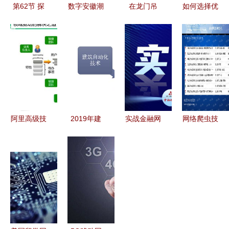
第62节 探
数字安徽潮
在龙门吊
如何选择优
索java中的
涌行 5G赋
上，看到破
秀的网络技
网络编程技
能多域应
浪而来的智
术培训机
术
用，助力千
能时代
构？深度分
行百业数智
析五大热门
化跃迁
选择
阿里高级技
2019年建
实战金融网
网络爬虫技
术专家谈
筑智能化行
络技术发展
术讲义 从
领域驱动设
业现状与竞
的思考与实
非技术视角
计在互联网
争格局 科
践 网络技
探索Python
业务开发中
技化引领新
术开发的演
与CSDN资
的实践
发展方向
进与落地
源