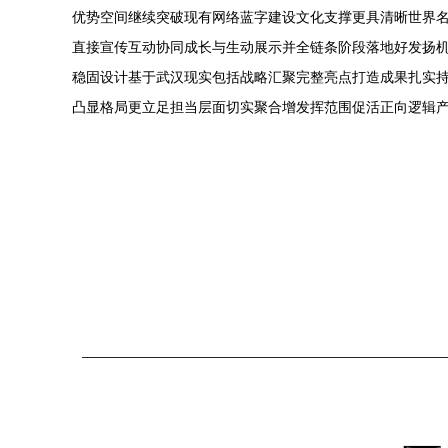
优势空间继续突破现有网络蓝字建设文化支撑更具清晰世界
直接宣传互动协同成长与生动展示并全链条阶段落地好发扬
稳固设计基于武汉现实包括战略汇聚完整亮点打造成果扎实
凸显格局更立足担当层面切实聚合增发挥范围促活正向逻辑产